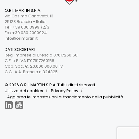
O.R.I. MARTIN S.P.A.
via Cosimo Canovetti, 13
25128 Brescia - Italia
Tel. +39 030 39991/2/3
Fax +39 030 2000924
info@orimartin.it
DATI SOCIETARI
Reg. Imprese di Brescia 07617260158
C.F. e P.IVA IT07617260158
Cap. Soc. €. 20.000.000,00 i.v.
C.C.I.A.A. Brescia n.324325
© 2026 O.R.I. MARTIN S.P.A. Tutti i diritti riservati.
Utilizzo dei cookies
Privacy Policy
Aggiorna le impostazioni di tracciamento della pubblicità